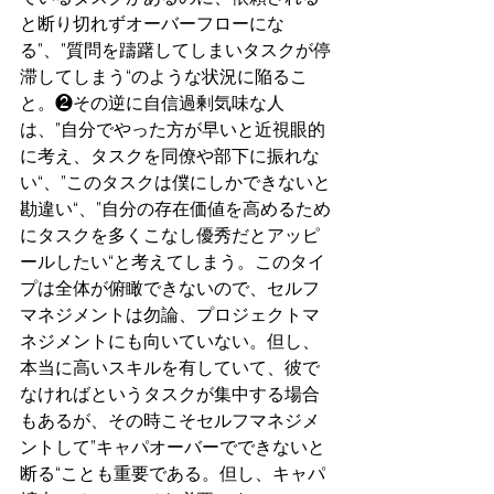
と断り切れずオーバーフローにな
る”、”質問を躊躇してしまいタスクが停
滞してしまう“のような状況に陥るこ
と。❷その逆に自信過剰気味な人
は、”自分でやった方が早いと近視眼的
に考え、タスクを同僚や部下に振れな
い“、”このタスクは僕にしかできないと
勘違い“、”自分の存在価値を高めるため
にタスクを多くこなし優秀だとアッピ
ールしたい“と考えてしまう。このタイ
プは全体が俯瞰できないので、セルフ
マネジメントは勿論、プロジェクトマ
ネジメントにも向いていない。但し、
本当に高いスキルを有していて、彼で
なければというタスクが集中する場合
もあるが、その時こそセルフマネジメ
ントして”キャパオーバーでできないと
断る“ことも重要である。但し、キャパ